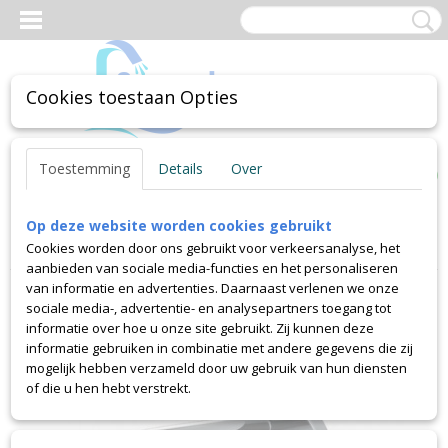
Cookies toestaan Opties
Inloggen
Registreren
UW WINKELWAGEN
Toestemming
Details
Over
Geen producten
(0)
Op deze website worden cookies gebruikt
Home
>
Sensorkranen
>
Wandkranen met sensor
>
Sensor
Cookies worden door ons gebruikt voor verkeersanalyse, het
wandkraan 2
aanbieden van sociale media-functies en het personaliseren
van informatie en advertenties. Daarnaast verlenen we onze
sociale media-, advertentie- en analysepartners toegang tot
informatie over hoe u onze site gebruikt. Zij kunnen deze
informatie gebruiken in combinatie met andere gegevens die zij
mogelijk hebben verzameld door uw gebruik van hun diensten
of die u hen hebt verstrekt.