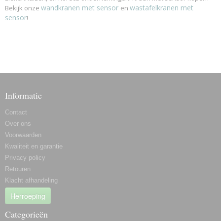
wandkranen met sensor
wastafelkranen met
Bekijk onze
en
sensor
!
Informatie
Contact
Over ons
Voorwaarden
Kwaliteit en garantie
Privacy policy
Retouren
Klacht afhandeling
Herroeping
Categorieën