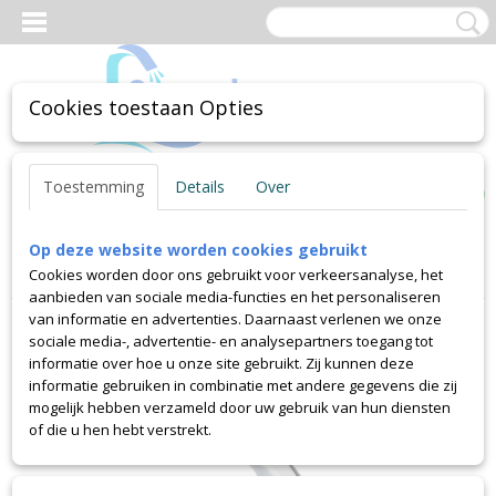
Cookies toestaan Opties
Inloggen
Registreren
UW WINKELWAGEN
Toestemming
Details
Over
Geen producten
(0)
Op deze website worden cookies gebruikt
Home
>
Sensorkranen
>
Wasbak kranen met sensor
>
Cookies worden door ons gebruikt voor verkeersanalyse, het
Sensomatica Bella sensorkraan in chroom
aanbieden van sociale media-functies en het personaliseren
van informatie en advertenties. Daarnaast verlenen we onze
sociale media-, advertentie- en analysepartners toegang tot
informatie over hoe u onze site gebruikt. Zij kunnen deze
informatie gebruiken in combinatie met andere gegevens die zij
mogelijk hebben verzameld door uw gebruik van hun diensten
of die u hen hebt verstrekt.