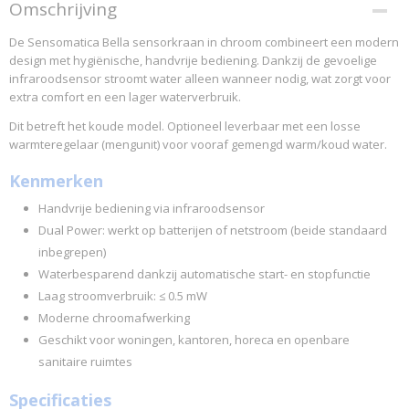
Productcode
Omschrijving
SZ-225
De Sensomatica Bella sensorkraan in chroom combineert een modern
EAN code
design met hygiënische, handvrije bediening. Dankzij de gevoelige
8785266814159
infraroodsensor stroomt water alleen wanneer nodig, wat zorgt voor
extra comfort en een lager waterverbruik.
Dit betreft het koude model. Optioneel leverbaar met een losse
warmteregelaar (mengunit) voor vooraf gemengd warm/koud water.
Kenmerken
Handvrije bediening via infraroodsensor
Dual Power: werkt op batterijen of netstroom (beide standaard
inbegrepen)
Waterbesparend dankzij automatische start- en stopfunctie
Laag stroomverbruik: ≤ 0.5 mW
Moderne chroomafwerking
Geschikt voor woningen, kantoren, horeca en openbare
sanitaire ruimtes
Specificaties