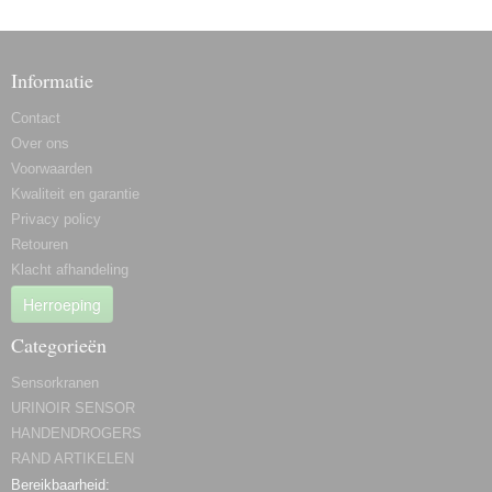
Informatie
Contact
Over ons
Voorwaarden
Kwaliteit en garantie
Privacy policy
Retouren
Klacht afhandeling
Herroeping
Categorieën
Sensorkranen
URINOIR SENSOR
HANDENDROGERS
RAND ARTIKELEN
Bereikbaarheid: