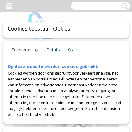
Cookies toestaan Opties
Inloggen
Registreren
UW WINKELWAGEN
Toestemming
Details
Over
Geen producten
(0)
Op deze website worden cookies gebruikt
Home
>
Sensorkranen
>
Wasbak kranen met sensor
>
Chroom
Cookies worden door ons gebruikt voor verkeersanalyse, het
sensorkraan 21
aanbieden van sociale media-functies en het personaliseren
van informatie en advertenties. Daarnaast verlenen we onze
sociale media-, advertentie- en analysepartners toegang tot
informatie over hoe u onze site gebruikt. Zij kunnen deze
informatie gebruiken in combinatie met andere gegevens die zij
mogelijk hebben verzameld door uw gebruik van hun diensten
of die u hen hebt verstrekt.