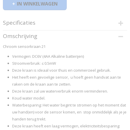
IN WINKELWAGEN
Specificaties
Productcode
Omschrijving
ROBU
Chroom sensorkraan 21
Vermogen: DC6V (4AA Alkaline batterijen)
Stroomverbruik: ≤ 0.5mW
Deze kraan is ideaal voor thuis en commercieel gebruik.
Het heeft een gevoelige sensor, u hoeft geen handvat aan te
raken om de kraan aan te zetten.
Deze kraan zal uw waterverbruik enorm verminderen.
Koud water model.
Waterbesparing: Het water begint te stromen op het moment dat
uw hand(en) voor de sensor komen, en stop onmiddelijk als je je
handen terug trekt.
Deze kraan heeft een laag vermogen, elektriciteitsbesparing: